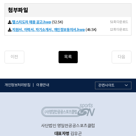
첨부파일
헬스지도자 채용 공고.hwp
51회 다운로드
(52.5K)
지원서, 이력서, 자기소개서, 개인정보동의서.hwp
12회 다운로드
(46.5K)
이전
목록
다음
개인정보처리방침
이용안내
관련사이트
사단법인 영일만공공스포츠클럽
대표자명
김유곤